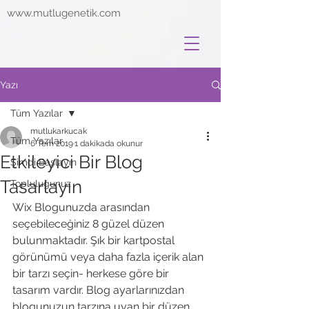
www.mutlugenetik.com
Yazı
Tüm Yazılar
mutlukarkucak
Tüm Yazılar
6 Tem 2019
1 dakikada okunur
Etkileyici Bir Blog
Şimdi Başlayın
Tasarlayın
Topluluğunuz
Wix Blogunuzda arasından 
seçebileceğiniz 8 güzel düzen 
bulunmaktadır. Şık bir kartpostal 
görünümü veya daha fazla içerik alan 
bir tarzı seçin- herkese göre bir 
tasarım vardır. Blog ayarlarınızdan 
blogunuzun tarzına uyan bir düzen 