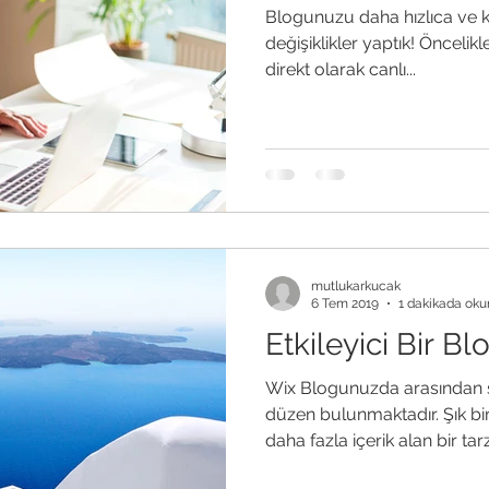
Blogunuzu daha hızlıca ve k
değişiklikler yaptık! Öncelikl
direkt olarak canlı...
mutlukarkucak
6 Tem 2019
1 dakikada oku
Etkileyici Bir Bl
Wix Blogunuzda arasından s
düzen bulunmaktadır. Şık b
daha fazla içerik alan bir tarzı