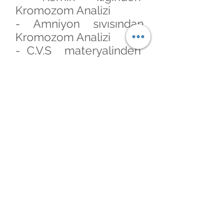
Kromozom Analizi
- Amniyon sıvısından
Kromozom Analizi
- C.V.S materyalinden
Kromozom Analizi
- Kordon Kanından
Kromozom Analizi
- Düşük materyalinden
Kromozom Analizi
© 2024 by mutlugenetik